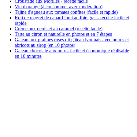
Croustade aux Morilles - recette facile
Vin d'orange (à consommer avec modération)
Tajine d'agneau aux tomates confites (facile et rapide)
Roti de magret de canard farci au foie gras - recette facile et
rapide
Crème aux oeufs et au caramel (recette facile)
Tarte au citron et naturelle en photos et en 7 étapes
Gâteau aux pralines roses dit gâteau lyonnais avec poires et
abricots au sirop (en 10 photos)
Gateau chocolaté aux noix - facile et économique réalisable
en 10 minutes