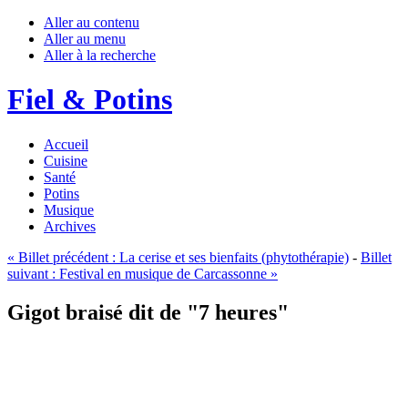
Aller au contenu
Aller au menu
Aller à la recherche
Fiel & Potins
Accueil
Cuisine
Santé
Potins
Musique
Archives
«
Billet précédent :
La cerise et ses bienfaits (phytothérapie)
-
Billet
suivant :
Festival en musique de Carcassonne
»
Gigot braisé dit de "7 heures"