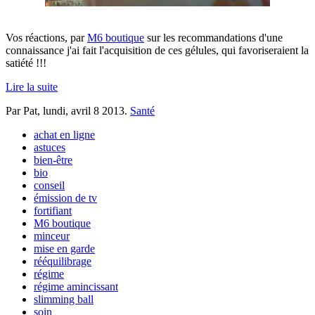
Vos réactions, par
M6 boutique
sur les recommandations d'une
connaissance j'ai fait l'acquisition de ces gélules, qui favoriseraient la
satiété !!!
Lire la suite
Par Pat,
lundi, avril 8 2013
.
Santé
achat en ligne
astuces
bien-être
bio
conseil
émission de tv
fortifiant
M6 boutique
minceur
mise en garde
rééquilibrage
régime
régime amincissant
slimming ball
soin