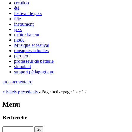
création
été
festival de jazz
fête
instrument
jazz
maître batteur
mode
Musique et festival
musiques actuelles
partition
professeur de batterie
stimulant
support pédagogtique
un commentaire
«
billets précédents
-
Page active
page 1 de 12
Menu
Recherche