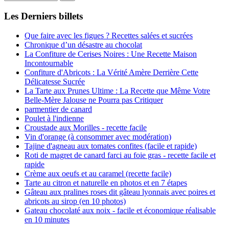
Les Derniers billets
Que faire avec les figues ? Recettes salées et sucrées
Chronique d’un désastre au chocolat
La Confiture de Cerises Noires : Une Recette Maison
Incontournable
Confiture d'Abricots : La Vérité Amère Derrière Cette
Délicatesse Sucrée
La Tarte aux Prunes Ultime : La Recette que Même Votre
Belle-Mère Jalouse ne Pourra pas Critiquer
parmentier de canard
Poulet à l'indienne
Croustade aux Morilles - recette facile
Vin d'orange (à consommer avec modération)
Tajine d'agneau aux tomates confites (facile et rapide)
Roti de magret de canard farci au foie gras - recette facile et
rapide
Crème aux oeufs et au caramel (recette facile)
Tarte au citron et naturelle en photos et en 7 étapes
Gâteau aux pralines roses dit gâteau lyonnais avec poires et
abricots au sirop (en 10 photos)
Gateau chocolaté aux noix - facile et économique réalisable
en 10 minutes