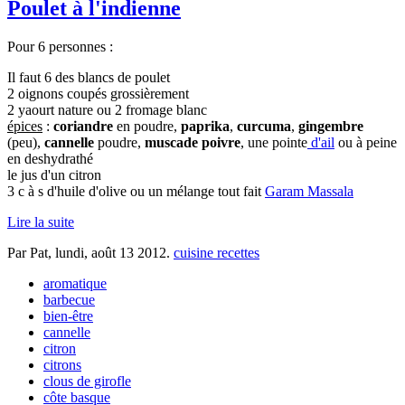
Poulet à l'indienne
Pour 6 personnes :
Il faut 6 des blancs de poulet
2 oignons coupés grossièrement
2 yaourt nature ou 2 fromage blanc
épices
:
coriandre
en poudre,
paprika
,
curcuma
,
gingembre
(peu),
cannelle
poudre,
muscade
poivre
, une pointe
d'ail
ou à peine
en deshydrathé
le jus d'un citron
3 c à s d'huile d'olive ou un mélange tout fait
Garam Massala
Lire la suite
Par Pat,
lundi, août 13 2012
.
cuisine recettes
aromatique
barbecue
bien-être
cannelle
citron
citrons
clous de girofle
côte basque