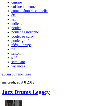
cuisine
cuisine indienne
cumin bâton de cannelle
été
gril
indiens
poulet
poulet à l indienne
poulet au curry
poulet grillé
rééquilibrage
riz
saison
salé
stimulant
vacances
aucun commentaire
mercredi, août 8 2012
Jazz Drums Legacy