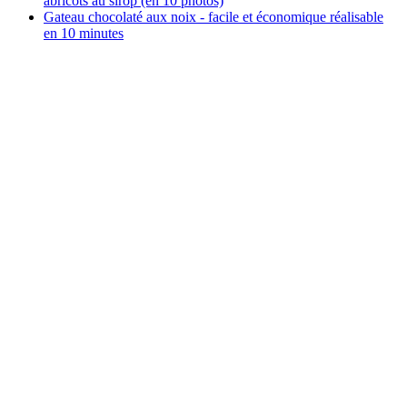
abricots au sirop (en 10 photos)
Gateau chocolaté aux noix - facile et économique réalisable
en 10 minutes