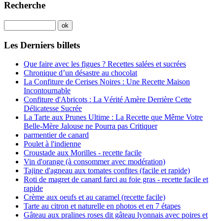
Recherche
Les Derniers billets
Que faire avec les figues ? Recettes salées et sucrées
Chronique d’un désastre au chocolat
La Confiture de Cerises Noires : Une Recette Maison
Incontournable
Confiture d'Abricots : La Vérité Amère Derrière Cette
Délicatesse Sucrée
La Tarte aux Prunes Ultime : La Recette que Même Votre
Belle-Mère Jalouse ne Pourra pas Critiquer
parmentier de canard
Poulet à l'indienne
Croustade aux Morilles - recette facile
Vin d'orange (à consommer avec modération)
Tajine d'agneau aux tomates confites (facile et rapide)
Roti de magret de canard farci au foie gras - recette facile et
rapide
Crème aux oeufs et au caramel (recette facile)
Tarte au citron et naturelle en photos et en 7 étapes
Gâteau aux pralines roses dit gâteau lyonnais avec poires et