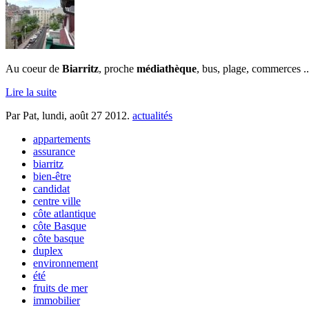
Au coeur de
Biarritz
, proche
médiathèque
, bus, plage, commerces ..
Lire la suite
Par Pat,
lundi, août 27 2012
.
actualités
appartements
assurance
biarritz
bien-être
candidat
centre ville
côte atlantique
côte Basque
côte basque
duplex
environnement
été
fruits de mer
immobilier