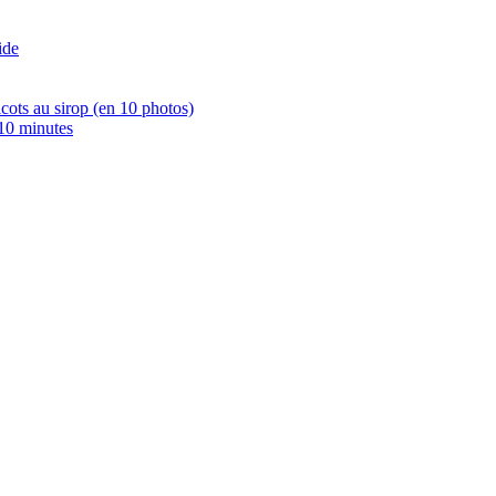
ide
icots au sirop (en 10 photos)
 10 minutes