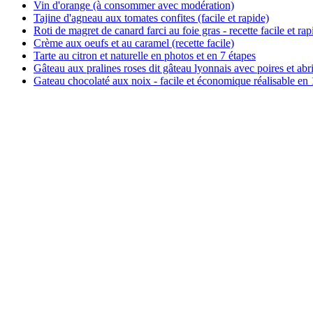
Vin d'orange (à consommer avec modération)
Tajine d'agneau aux tomates confites (facile et rapide)
Roti de magret de canard farci au foie gras - recette facile et rap
Crème aux oeufs et au caramel (recette facile)
Tarte au citron et naturelle en photos et en 7 étapes
Gâteau aux pralines roses dit gâteau lyonnais avec poires et abr
Gateau chocolaté aux noix - facile et économique réalisable en