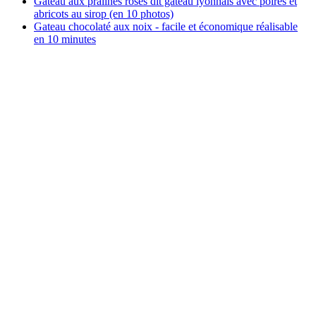
Gâteau aux pralines roses dit gâteau lyonnais avec poires et
abricots au sirop (en 10 photos)
Gateau chocolaté aux noix - facile et économique réalisable
en 10 minutes