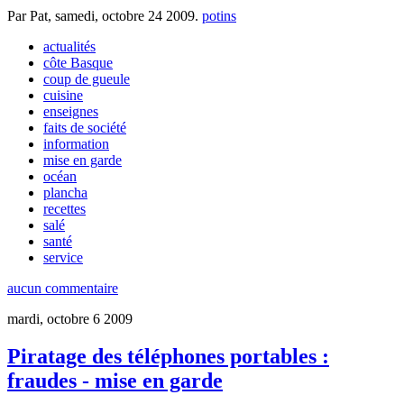
Par Pat,
samedi, octobre 24 2009
.
potins
actualités
côte Basque
coup de gueule
cuisine
enseignes
faits de société
information
mise en garde
océan
plancha
recettes
salé
santé
service
aucun commentaire
mardi, octobre 6 2009
Piratage des téléphones portables :
fraudes - mise en garde