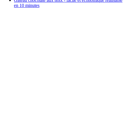
Gateau chocolaté aux noix - facile et économique réalisable
en 10 minutes