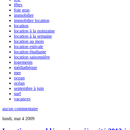
fêtes
foie gras
immobilier
immobilier location
location
location à la quinzaine
location à la semaine
location au mois
location estivale
location étudiante
location saisonnière
logements
médiathèque
mer
ocean
océan
septembre à juin
surf
vacances
aucun commentaire
lundi, mai 4 2009