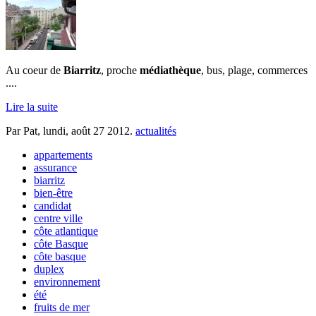
Au coeur de
Biarritz
, proche
médiathèque
, bus, plage, commerces
....
Lire la suite
Par Pat,
lundi, août 27 2012
.
actualités
appartements
assurance
biarritz
bien-être
candidat
centre ville
côte atlantique
côte Basque
côte basque
duplex
environnement
été
fruits de mer