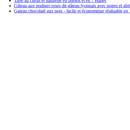
Tarte au citron et naturelle en photos et en 7 étapes
Gâteau aux pralines roses dit gâteau lyonnais avec poires et abr
Gateau chocolaté aux noix - facile et économique réalisable en