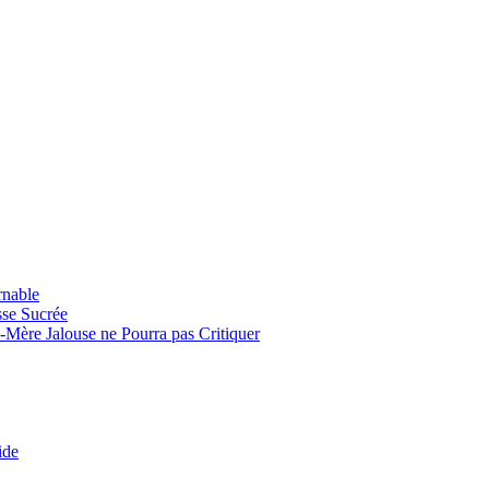
rnable
sse Sucrée
-Mère Jalouse ne Pourra pas Critiquer
ide