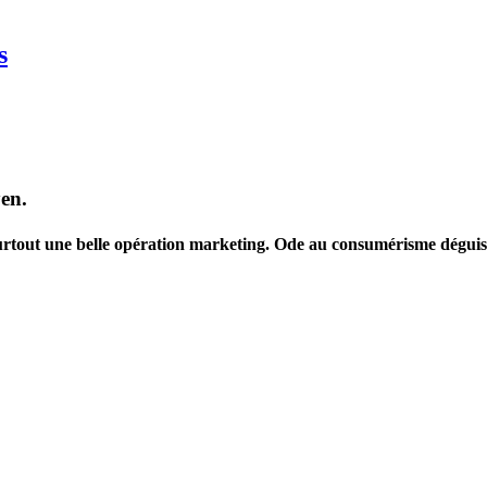
s
en.
est surtout une belle opération marketing. Ode au consumérisme dégui