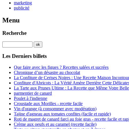
marketing
publicité
Menu
Recherche
Les Derniers billets
Que faire avec les figues ? Recettes salées et sucrées
Chronique d’un désastre au chocolat
La Confiture de Cerises Noires : Une Recette Maison Incontou
Confiture d'Abricots : La Vérité Amère Derrière Cette Délicate
La Tarte aux Prunes Ultime : La Recette que Même Votre Belle
parmentier de canard
Poulet à l'indienne
Croustade aux Morilles - recette facile
Vin d'orange (à consommer avec modération)
Tajine d'agneau aux tomates confites (facile et rapide)
Roti de magret de canard farci au foie gras - recette facile et rap
Crème aux oeufs et au caramel (recette facile)