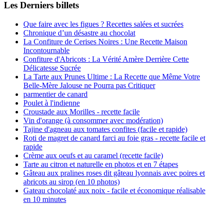
Les Derniers billets
Que faire avec les figues ? Recettes salées et sucrées
Chronique d’un désastre au chocolat
La Confiture de Cerises Noires : Une Recette Maison
Incontournable
Confiture d'Abricots : La Vérité Amère Derrière Cette
Délicatesse Sucrée
La Tarte aux Prunes Ultime : La Recette que Même Votre
Belle-Mère Jalouse ne Pourra pas Critiquer
parmentier de canard
Poulet à l'indienne
Croustade aux Morilles - recette facile
Vin d'orange (à consommer avec modération)
Tajine d'agneau aux tomates confites (facile et rapide)
Roti de magret de canard farci au foie gras - recette facile et
rapide
Crème aux oeufs et au caramel (recette facile)
Tarte au citron et naturelle en photos et en 7 étapes
Gâteau aux pralines roses dit gâteau lyonnais avec poires et
abricots au sirop (en 10 photos)
Gateau chocolaté aux noix - facile et économique réalisable
en 10 minutes