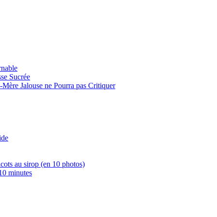
rnable
sse Sucrée
-Mère Jalouse ne Pourra pas Critiquer
ide
icots au sirop (en 10 photos)
 10 minutes