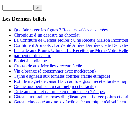
Les Derniers billets
Que faire avec les figues ? Recettes salées et sucrées
Chronique d’un désastre au chocolat
La Confiture de Cerises Noires : Une Recette Maison Incontou
Confiture d'Abricots : La Vérité Amère Derrière Cette Délicate
La Tarte aux Prunes Ultime : La Recette que Même Votre Belle
parmentier de canard
Poulet à l'indienne
Croustade aux Morilles - recette facile
Vin d'orange (à consommer avec modération)
Tajine d'agneau aux tomates confites (facile et rapide)
Roti de magret de canard farci au foie gras - recette facile et rap
Crème aux oeufs et au caramel (recette facile)
Tarte au citron et naturelle en photos et en 7 étapes
Gâteau aux pralines roses dit gâteau lyonnais avec poires et abr
Gateau chocolaté aux noix - facile et économique réalisable en